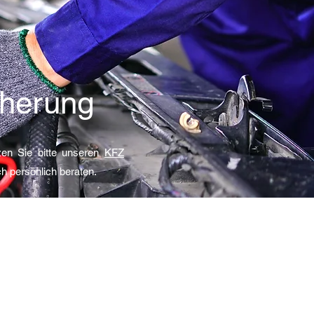
cherung
tzen Sie bitte unseren
KFZ
h persönlich beraten.