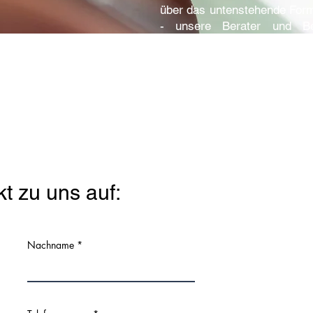
über das untenstehende Form
- unsere Berater und Be
schnellstmöglich mit Ihnen i
Pax-
t zu u
ns auf:
Nachname