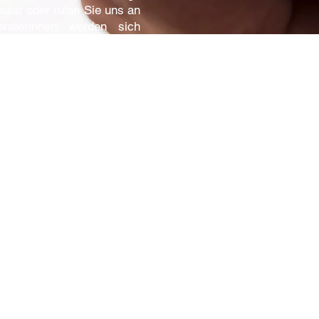
ular oder rufen Sie uns an
raterinnen werden sich
n Verbindung setzen.
Versicherungsdienst GmbH
Gereonstraße 5-11, 50670 Köln
+49 (0)221 16088 0