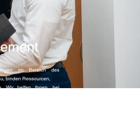
alt
gement
tzungen im Bereich des
u, binden Ressourcen,
n. Wir helfen Ihnen, bei
en. Unser Leistungsangebot
ser, niedergelassene Ärzte
ischen/pflegerischen