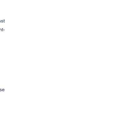
st
t-
se