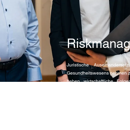
tungsseite. Es ist die ideale Möglichkeit, um mehr Details zu den
gen zu teilen. Doppelklicke auf das Textfeld und passe den Inh
e relevante Infos für deine Besucher hinzu.
Riskmana
Juristische Auseinanderse
Gesundheitswesens nehmen z
haben wirtschaftliche Folge
Problemen optimal zu reagier
wurde speziell für Krankenhäu
und Träger von medizin
Einrichtungen entwickelt.